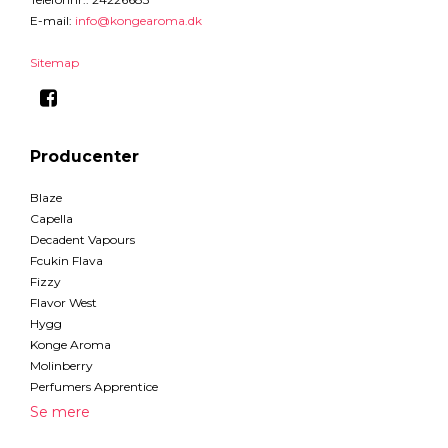
E-mail
:
info@kongearoma.dk
Sitemap
Producenter
Blaze
Capella
Decadent Vapours
Fcukin Flava
Fizzy
Flavor West
Hygg
Konge Aroma
Molinberry
Perfumers Apprentice
Se mere